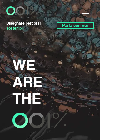
Disegnare percorsi
Parla con noi
sostenibili
WE
ARE
THE