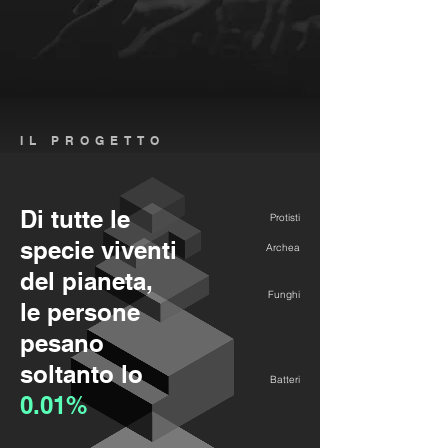
IL PROGETTO
Di tutte le
Protisti
specie viventi
Archea
del pianeta,
Funghi
le persone
pesano
soltanto lo
Batteri
0.01%