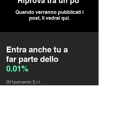
Riprova tra un po'
Quando verranno pubblicati i
post, li vedrai qui.
Entra anche tu a
far parte dello
0.01%
001percento S.r.l.
Via Nazionale 130/C - 33010
Tavagnacco
Tel
0432 123 456
P IVA
0123 4567890
info@001percento.com